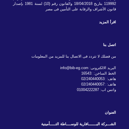
119992 بتاريخ 18/04/2018 والقانون رقم (10) لسنة 1981 بإصدار
قانون الأشراف والرقابة على التأمين فى مصر
اقرأ المزيد
اتصل بنا
من فضلك لا تتردد فى الاتصال بنا للمزيد من المعلومات
البريد الالكترونى: info@bib-eg.com
الخط الساخن: :16543
هاتف: :02/240440053
هاتف: :02/240440057
واتس اب: 01004222287
العنوان
الشـــركة البـــــــافارية للوســــاطة التـــــأمينية