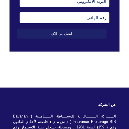
عن الشركة
الشـــركة البـــــــافارية للوســــاطة التـــــأمينية ( Bavarian
Insurance Brokerage BIB ) ( ش.م.م ) خاضعة لأحكام القانون
رقم ( 159) لسنة 1981 ، ومسجلة بسجل هيئة الاستثمار رقم