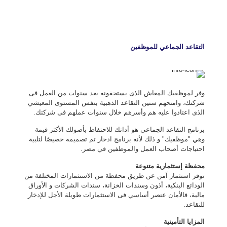
التقاعد الجماعي للموظفين
وفر لموظفيك المعاش الذى يستحقونه بعد سنوات من العمل فى
شركتك، وامنحهم سنين التقاعد الذهبية بنفس المستوى المعيشي
الذى اعتادوا عليه هم وأسرهم خلال سنوات عملهم فى شركتك.
برنامج التقاعد الجماعي هو أداتك للاحتفاظ بأصولك الأكثر قيمة
وهي "موظفيك" و ذلك لأنه برنامج ادخار تم تصميمه خصيصًا لتلبية
احتياجات أصحاب العمل والموظفين في مصر.
محفظة إستثمارية متنوعة
توفر استثمار آمن عن طريق محفظة من الاستثمارات المختلفة من
الودائع البنكية، أذون وسندات الخزانة، سندات الشركات و الأوراق
مالية، فالأمان عنصر أساسي فى الاستثمارات طويلة الأجل للإدخار
للتقاعد.
المزايا التأمينية