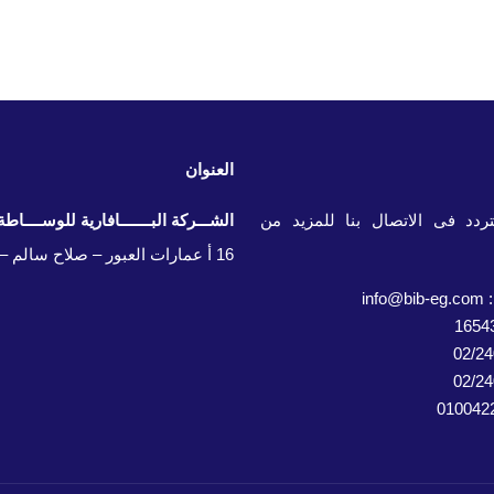
العنوان
دد فى الاتصال بنا للمزيد من
الشـــركة البـــــــافارية للوســــاطة 
16 أ عمارات العبور – صلاح سالم – القاهرة - مصر
in