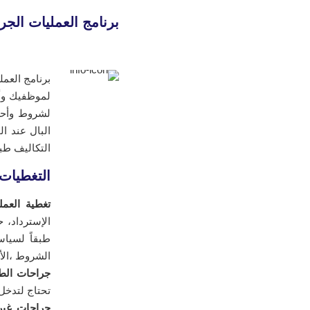
برنامج العمليات الجر
برنامج العم
لموظفيك وأ
لشروط وأحكا
البال عند ا
التكاليف طبق
التغطيات 
تغطية العمل
الإسترداد، 
طبقاً لسياس
الشروط ،الأح
جراحات الط
تحتاج لتدخل جراحي عا
جراحات غير