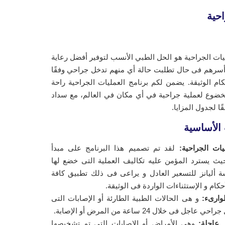
احية
ليات الجراحية هو الحل الطبي الأنسب لتوفير أفضل رعاية
سرهم فى حال تطلبت حالة أي منهم تدخل جراحي وفقًا
م الوثيقة. يضمن لكم برنامج العمليات الجراحية راحة
لخضوع لعملية جراحية في أي مكان في العالم، مع سداد
ًا لجدول المزايا.
الأساسية
يات الجراحية:
لقد تم تصميم هذا البرنامج على مبدأ
حيث يسترد المؤمن عليه تكاليف العملية التى خضع لها
ة أليانز للتسعير العادل و يراعى فى ذلك تطبيق كافة
كام و الإستثناءات الواردة فى الوثيقة.
وارىء:
و هى الحالات الطبية الطارئة أو الإصابات التى
جل فى خلال 24 ساعة من المرض أو الإصابة.
 عاجلة:
وهى الأمراض أو الإصابات التى تم تشخيصها