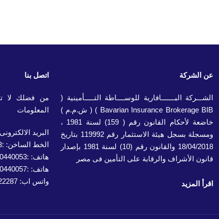
عن الشركة
اتصل بنا
الشـــركة البـــــــافارية للوســــاطة التـــــأمينية (
من فضلك لا تتر
Bavarian Insurance Brokerage BIB ) ( ش.م.م )
المعلومات
خاضعة لأحكام القانون رقم ( 159) لسنة 1981 ،
البريد الالكترونى: fo@bib-eg.com
ومسجلة بسجل هيئة الاستثمار رقم 119992 بتاريخ
الخط الساخن: :16543
18/04/2018 والقانون رقم (10) لسنة 1981 بإصدار
هاتف: :02/240440053
قانون الأشراف والرقابة على التأمين فى مصر
هاتف: :02/240440057
واتس اب: 01004222287
اقرأ المزيد